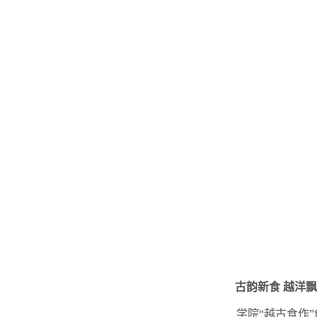
古韵新食
越洋飘
学院
“越古食作