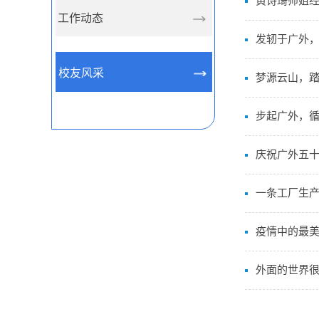
黄诗琦师姐经
工作动态
发轫于广外，
校友风采
梦源云山，踏
步起广外，循
庆祝广外五
一条工厂生产
疫情中的最美
外面的世界