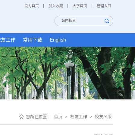
|
|
|
设为首页
加入收藏
大学首页
管理入口
校友工作
常用下载
English
您所在位置：
首页
>
校友工作
>
校友风采