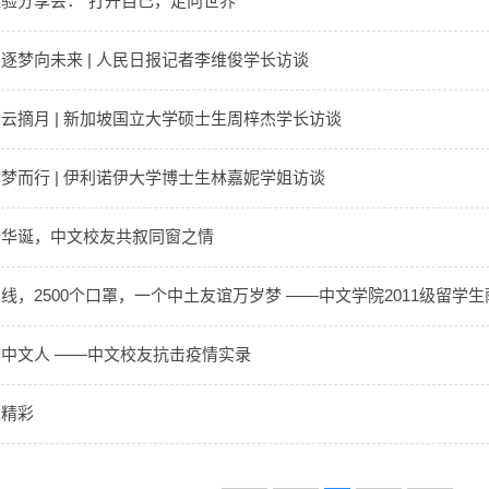
验分享会：“打开自己，走向世界”
逐梦向未来 | 人民日报记者李维俊学长访谈
云摘月 | 新加坡国立大学硕士生周梓杰学长访谈
梦而行 | 伊利诺伊大学博士生林嘉妮学姐访谈
十华诞，中文校友共叙同窗之情
线，2500个口罩，一个中土友谊万岁梦 ——中文学院2011级留学生
中文人 ——中文校友抗击疫情实录
很精彩