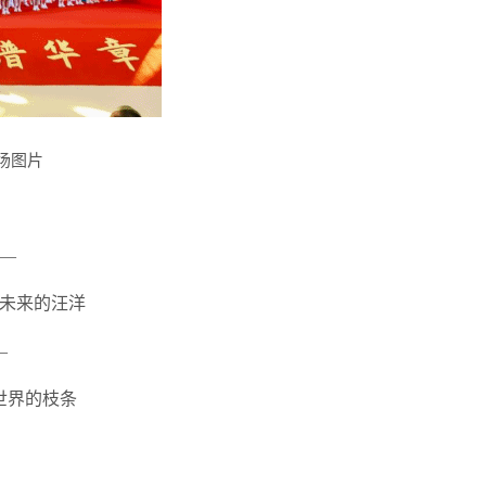
场图片
—
未来的汪洋
—
世界的枝条