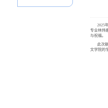
202
专业林炜
与祝福。
此次
文学院的