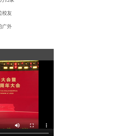
位校友
的广外