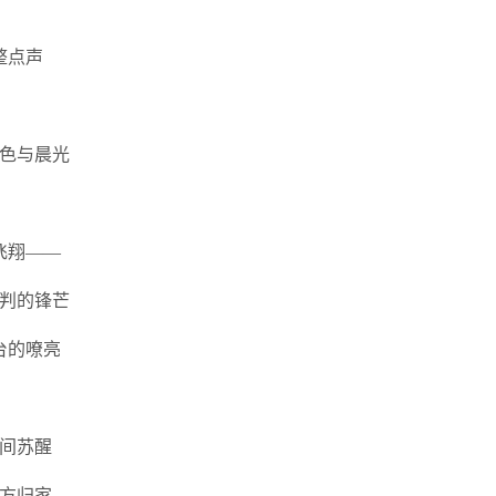
整点声
色与晨光
飞翔——
判的锋芒
台的嘹亮
间苏醒
方归家