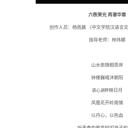
六秩荣光
再谱华章
创作人员：杨雨晨
（中文学院汉语言文
指导老师：林炜娜
山水依随相思岸
钟楼巍峨沐朝阳
语心湖畔
映日月
凤凰花开岭南情
以丹心，以热血
听青春的歌声轻叩游子的