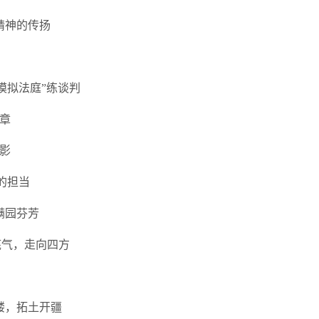
精神的传扬
“模拟法庭”练谈判
章
影
 的担当
满园芬芳
底气，走向四方
缕，拓土开疆