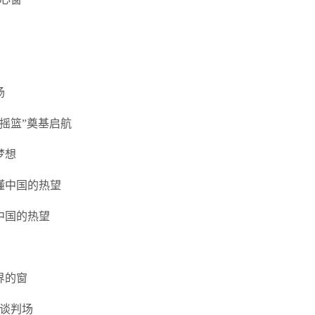
扬
摇篮”奠基启航
梦想
懂中国的热望
中国的热望
界的窗
谈判场