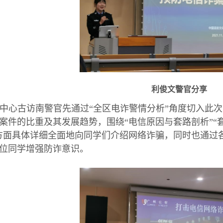
利俊文警官分享
中心古访南警官先通过“全区电诈警情分析”角度切入此
案件的比重及其发展趋势，围绕“电信原因与套路剖析”“套
方面具体详细全面地向同学们介绍网络诈骗，同时也通过
位同学增强防诈意识。