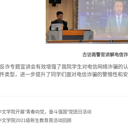
古访南警官讲解电信诈
反诈专题宣讲会有效增强了我院学生对电信网络诈骗的
件类型，进一步提升了同学们面对电信诈骗的警惕性和安
中文学院开展“青春向党，奋斗强国”党团日活动
文学院2021级新生教育周活动回顾