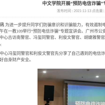
中文学院开展“预防电信诈骗”
发布时间 : 2021-11-13 点击量
讯
为进一步提升同学们防骗意识和识骗能力，有效遏制电
下午在一教109举行“预防电信诈骗”专题宣讲会。广州市
中心古访南警官、冯玺同警官、利俊文警官、胡婕雅警官
。
中心冯玺同警官和利俊文警官先分享了自己遇到的电信
好自身财产安全。