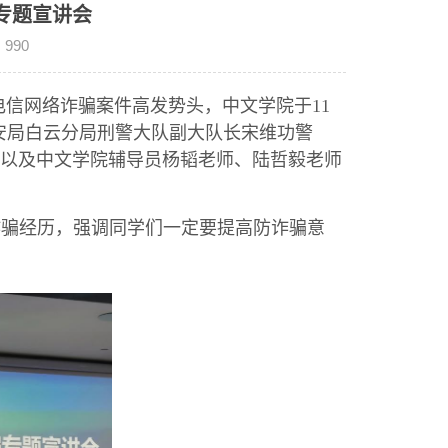
专题宣讲会
：
990
信网络诈骗案件高发势头，中文学院于11
公安局白云分局刑警大队副大队长宋维功警
以及中文学院辅导员杨韬老师、陆哲毅老师
诈骗经历，强调同学们一定要提高防诈骗意