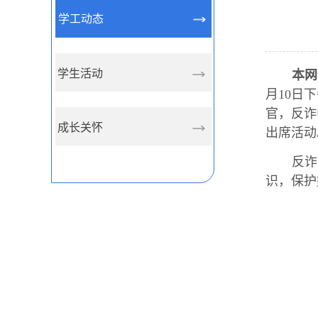
学工动态
学生活动
本网
月10日
官，反诈
成长关怀
出席活动
反诈
识，保护